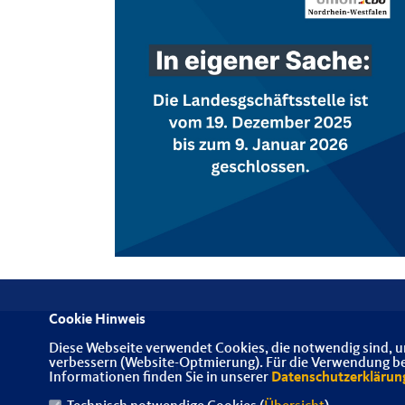
Cookie Hinweis
Diese Webseite verwendet Cookies, die notwendig sind, u
Herzlich Willkommen auf der Homepage der
verbessern (Website-Optmierung). Für die Verwendung best
Senioren-Union der CDU Nordrhein-Westfalen!
Informationen finden Sie in unserer
Datenschutzerklärun