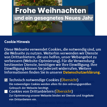
Cookie Hinweis
Diese Webseite verwendet Cookies, die notwendig sind, um
Sehr geehrte Damen und Herren,
die Webseite zu nutzen. Weiterhin verwenden wir Dienste
von Drittanbietern, die uns helfen, unser Webangebot zu
liebe Mitglieder der Senioren-Union Nordrhein-
verbessern (Website-Optmierung). Für die Verwendung
Westfalen,
bestimmter Dienste, benötigen wir Ihre Einwilligung. Ihre
Einwilligung können Sie jederzeit widerrufen. Weitere
ein ereignisreiches Jahr liegt hinter uns – und für
Informationen finden Sie in unserer
Datenschutzerklärung
.
mich persönlich ein ganz besonderes. Im
Technisch notwendige Cookies (
Übersicht
)
Oktober haben Sie mich zur Landesvorsitzenden
Die notwendigen Cookies werden allein für den ordnungsgemäßen
der Senioren-Union NRW gewählt. Für dieses
Gebrauch der Webseite benötigt.
Cookies von Drittanbietern (
Übersicht
)
Vertrauen möchte ich mich noch einmal herzlich
Zur Optimierung unserer Webseite binden wir Dienste und Angebote
bei Ihnen bedanken. Im November bin ich zudem
von Drittanbietern ein.
in den Landtag Nordrhein-Westfalen