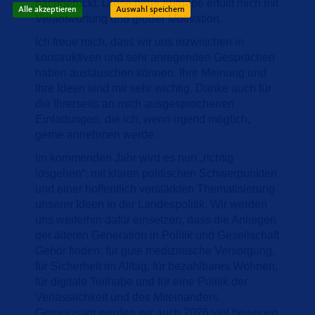
nachgerückt. Diese neue Aufgabe erfüllt mich mit
Alle akzeptieren
Auswahl speichern
Verantwortung und großer Motivation.
Ich freue mich, dass wir uns inzwischen in
konstruktiven und sehr anregenden Gesprächen
haben austauschen können. Ihre Meinung und
Ihre Ideen sind mir sehr wichtig. Danke auch für
die Ihrerseits an mich ausgesprochenen
Einladungen, die ich, wenn irgend möglich,
gerne annehmen werde.
Im kommenden Jahr wird es nun „richtig
losgehen“: mit klaren politischen Schwerpunkten
und einer hoffentlich verstärkten Thematisierung
unserer Ideen in der Landespolitik. Wir werden
uns weiterhin dafür einsetzen, dass die Anliegen
der älteren Generation in Politik und Gesellschaft
Gehör finden: für gute medizinische Versorgung,
für Sicherheit im Alltag, für bezahlbares Wohnen,
für digitale Teilhabe und für eine Politik der
Verlässlichkeit und des Miteinanders.
Gemeinsam werden wir auch 2026 viel bewegen