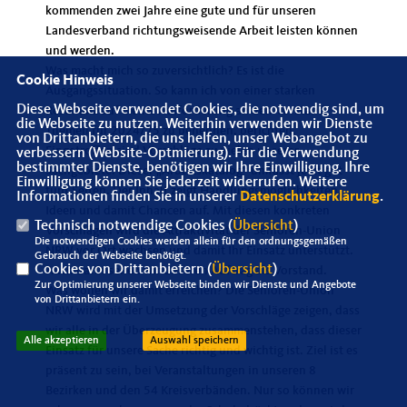
kommenden zwei Jahre eine gute und für unseren
Landesverband richtungsweisende Arbeit leisten können
und werden.
Was macht mich so zuversichtlich? Es ist die
Cookie Hinweis
Ausgangssituation. So kann ich von einer starken
Diese Webseite verwendet Cookies, die notwendig sind, um
Resonanz auf meine Aufforderung an den Vorstand,
die Webseite zu nutzen. Weiterhin verwenden wir Dienste
Themen für 2024/25 zu benennen, berichten.
von Drittanbietern, die uns helfen, unser Webangebot zu
Eingetroffen sind Vorschläge zu vielen unserer
verbessern (Website-Optmierung). Für die Verwendung
bestimmter Dienste, benötigen wir Ihre Einwilligung. Ihre
Sachgebiete. Dieser „Arbeitskatalog“ umfasst jetzt gut
Einwilligung können Sie jederzeit widerrufen. Weitere
fünf Seiten. Der Inhalt zeigt Handlungsmöglichkeiten,
Informationen finden Sie in unserer
Datenschutzerklärung
.
Ideen und damit Chancen auf. Mit diesen konkreten
Technisch notwendige Cookies (
Übersicht
)
Vorschlägen wird die Attraktivität der Senioren-Union
Die notwendigen Cookies werden allein für den ordnungsgemäßen
NRW vor Ort wachsen und damit Ihr Einsatz unterstützt.
Gebrauch der Webseite benötigt.
Cookies von Drittanbietern (
Übersicht
)
Auch darin sehen wir unseren Auftrag als Vorstand.
Zur Optimierung unserer Webseite binden wir Dienste und Angebote
Was wollen wir damit erreichen? Die Senioren-Union
von Drittanbietern ein.
NRW wird mit der Umsetzung der Vorschläge zeigen, dass
wir alle in der Überzeugung zusammenstehen, dass dieser
Alle akzeptieren
Auswahl speichern
Einsatz für unsere Sache richtig und wichtig ist. Ziel ist es
präsent zu sein, bei Veranstaltungen in unseren 8
Bezirken und den 54 Kreisverbänden. Nur so können wir