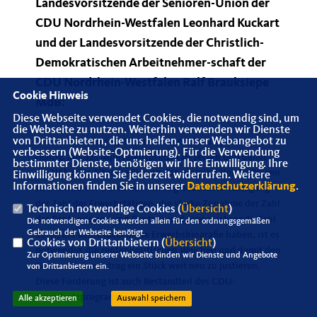
Landesvorsitzende der Senioren-Union der
CDU Nordrhein-Westfalen Leonhard Kuckart
und der Landesvorsitzende der Christlich-
Demokratischen Arbeitnehmer-schaft der
CDU Nordrhein-Westfalen Ralf Brauksiepe
Cookie Hinweis
MdB:
Diese Webseite verwendet Cookies, die notwendig sind, um
die Webseite zu nutzen. Weiterhin verwenden wir Dienste
von Drittanbietern, die uns helfen, unser Webangebot zu
"Bei der Einführung der Rentenversicherung war es
verbessern (Website-Optmierung). Für die Verwendung
richtig, auf das Äquivalenzprinzip zu setzen und damit
bestimmter Dienste, benötigen wir Ihre Einwilligung. Ihre
die Höhe der Altersbezüge an den eingezahlten Beiträgen
Einwilligung können Sie jederzeit widerrufen. Weitere
Informationen finden Sie in unserer
Datenschutzerklärung
.
zu orientieren. Durch den künftig deutlichen Rückgang
der Zahl der Erwerbstätigen, die starke Zunahme der Zahl
Technisch notwendige Cookies (
Übersicht
)
der Rentnerinnen und Rentner und eine wachsende Zahl
Die notwendigen Cookies werden allein für den ordnungsgemäßen
Gebrauch der Webseite benötigt.
derer, die keine lückenlose Erwerbsbiografie haben, ist es
Cookies von Drittanbietern (
Übersicht
)
notwendig, die rentenpolitischen Weichen und damit den
Zur Optimierung unserer Webseite binden wir Dienste und Angebote
Generationenvertrag ein Stück weit neu zu justieren.
von Drittanbietern ein.
Diese Forderung ist auch Bestandteil des CDU-
Grundsatzprogramms.
Alle akzeptieren
Auswahl speichern